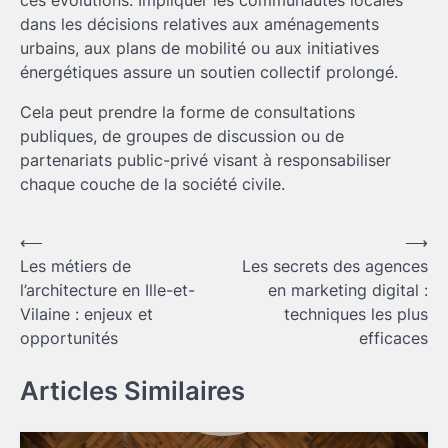
ces évolutions. Impliquer les communautés locales
dans les décisions relatives aux aménagements
urbains, aux plans de mobilité ou aux initiatives
énergétiques assure un soutien collectif prolongé.
Cela peut prendre la forme de consultations
publiques, de groupes de discussion ou de
partenariats public-privé visant à responsabiliser
chaque couche de la société civile.
Navigation
⟵
⟶
Les métiers de
Les secrets des agences
de
l’architecture en Ille-et-
en marketing digital :
l’article
Vilaine : enjeux et
techniques les plus
opportunités
efficaces
Articles Similaires