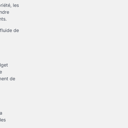
iété, les
ondre
ts.
fluide de
dget
e
ment de
la
des