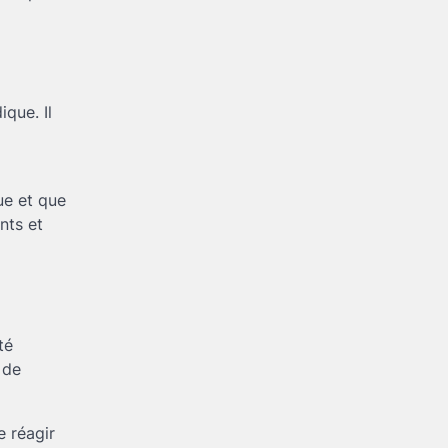
que. Il
ue et que
nts et
té
 de
e réagir