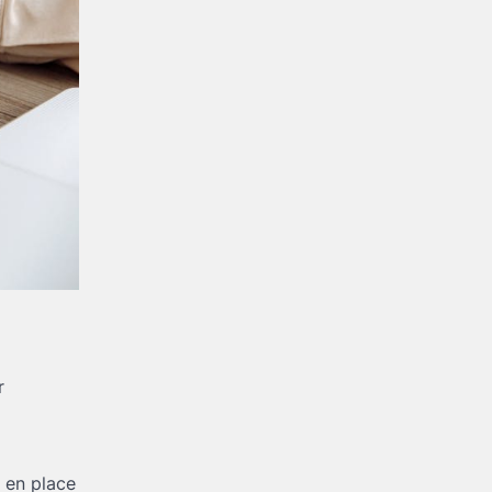
r
e en place