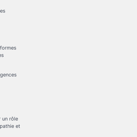
mes
teformes
es
urgences
 un rôle
pathie et