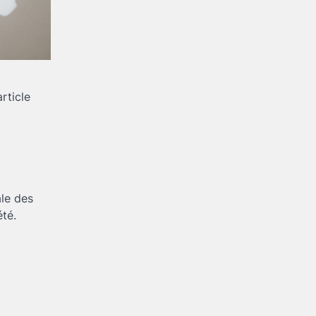
rticle
ale des
été.