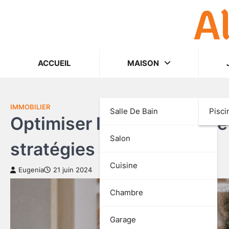
A
Skip
to
content
ACCUEIL
MAISON
IMMOBILIER
Salle De Bain
Pisci
Optimiser la gestion d’une
Salon
stratégies
Cuisine
Eugenia
21 juin 2024
Chambre
Garage