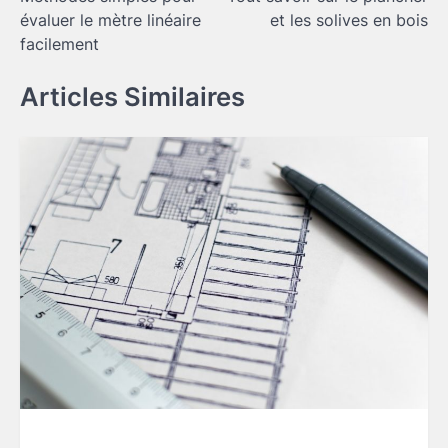
de
évaluer le mètre linéaire
et les solives en bois
l’article
facilement
Articles Similaires