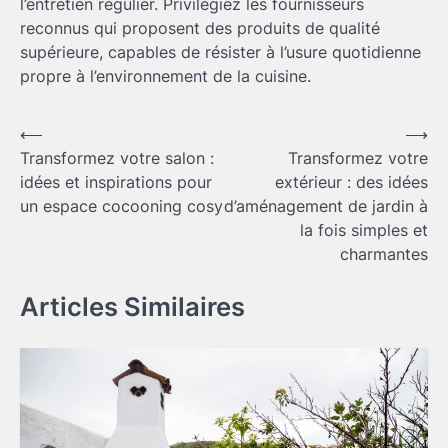
l’entretien régulier. Privilégiez les fournisseurs
reconnus qui proposent des produits de qualité
supérieure, capables de résister à l’usure quotidienne
propre à l’environnement de la cuisine.
Navigation
⟵
⟶
Transformez votre salon :
Transformez votre
de
idées et inspirations pour
extérieur : des idées
l’article
un espace cocooning cosy
d’aménagement de jardin à
la fois simples et
charmantes
Articles Similaires