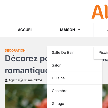
A
Skip
to
content
ACCUEIL
MAISON
DÉCORATION
Salle De Bain
Pisci
Décorez pour la Saint-Val
Salon
romantique inoubliable
Cuisine
Agathe
18 mai 2024
Chambre
Garage