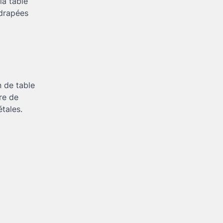
la table
 drapées
 de table
re de
tales.