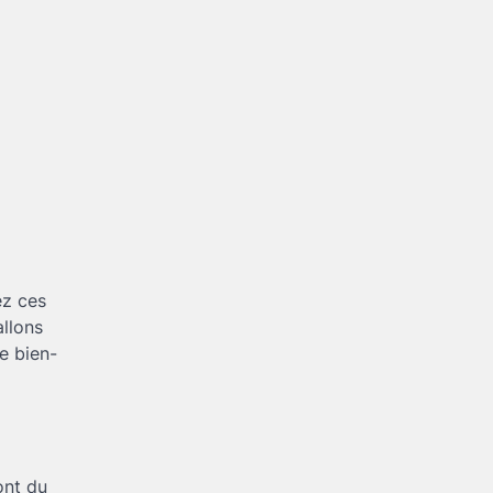
ez ces
allons
re bien-
ont du