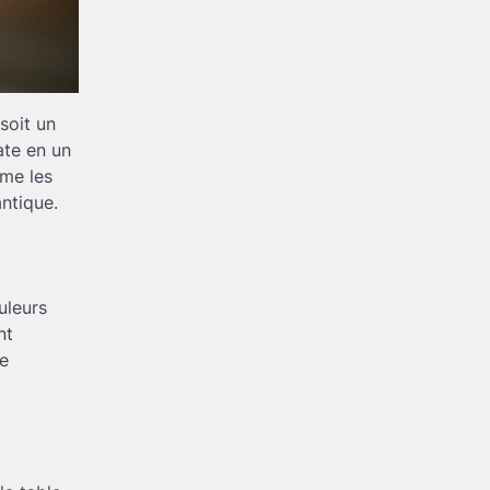
soit un
ate en un
mme les
ntique.
uleurs
nt
e