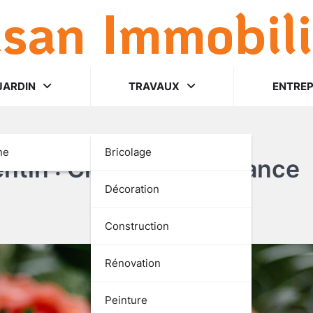
lsan Immobili
JARDIN
TRAVAUX
ENTREP
ne
Bricolage
entin : Créez une ambiance
Décoration
Construction
Rénovation
Peinture