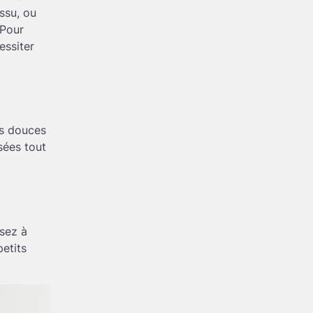
ssu, ou
 Pour
essiter
ns douces
sées tout
nsez à
etits