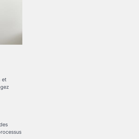
 et
agez
 des
 processus